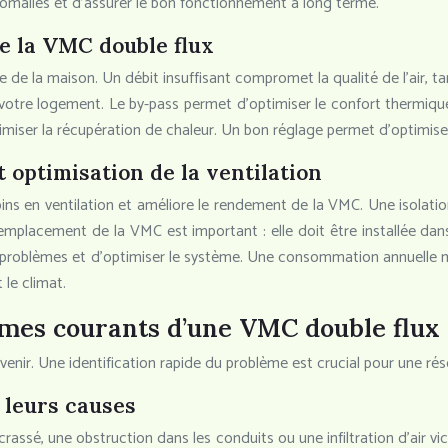
omalies et d’assurer le bon fonctionnement à long terme.
e la VMC double flux
lle de la maison. Un débit insuffisant compromet la qualité de l’air,
otre logement. Le by-pass permet d’optimiser le confort thermique. E
maximiser la récupération de chaleur. Un bon réglage permet d’optimise
t optimisation de la ventilation
soins en ventilation et améliore le rendement de la VMC. Une isolati
placement de la VMC est important : elle doit être installée dans 
 problèmes et d’optimiser le système. Une consommation annuelle m
 le climat.
èmes courants d’une VMC double flux
nir. Une identification rapide du problème est crucial pour une réso
 leurs causes
crassé, une obstruction dans les conduits ou une infiltration d’air 