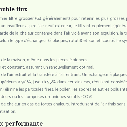
uble flux
mier filtre grossier (G4 généralement) pour retenir les plus grosses pa
n insuffleur aspire l’air neuf extérieur, le filtrant également (géné
e de la chaleur contenue dans l’air vicié avant son expulsion, la t
on le type d’échangeur (à plaques, rotatif) et son efficacité. Le sy
ié de la maison, même dans les pièces éloignées.
is et constant, assurant un renouvellement optimal.
 de l’air extrait et la transfère à l’air entrant. Un échangeur à p
 supérieurs à 90%, jusqu’à 95% dans certains cas, réduisant consi
) élimine les particules fines, le pollen, les spores et autres polluants.
s odeurs ou les composés organiques volatils (COV).
e chaleur en cas de fortes chaleurs, introduisant de l’air frais sans le
atisation.
ux performante