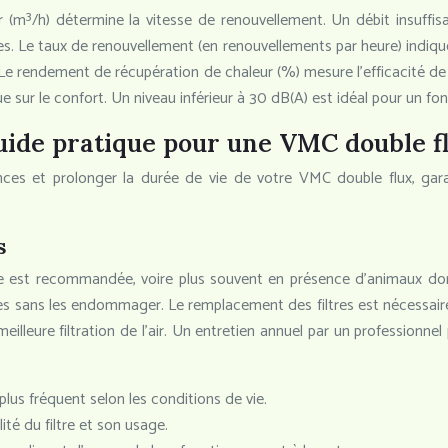
ir (m³/h) détermine la vitesse de renouvellement. Un débit insuffi
les. Le taux de renouvellement (en renouvellements par heure) indiq
e. Le rendement de récupération de chaleur (%) mesure l’efficacité 
lue sur le confort. Un niveau inférieur à 30 dB(A) est idéal pour un f
uide pratique pour une VMC double f
ances et prolonger la durée de vie de votre VMC double flux, gar
s
le est recommandée, voire plus souvent en présence d’animaux dom
es sans les endommager. Le remplacement des filtres est nécessaire tou
illeure filtration de l’air. Un entretien annuel par un professionnel 
lus fréquent selon les conditions de vie.
ité du filtre et son usage.