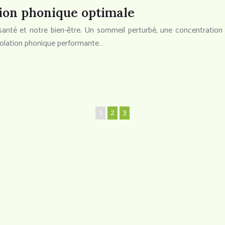
tion phonique optimale
anté et notre bien-être. Un sommeil perturbé, une concentration d
isolation phonique performante…
1
2
3