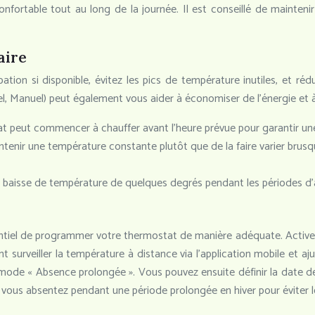
fortable tout au long de la journée. Il est conseillé de mainteni
aire
pation si disponible, évitez les pics de température inutiles, et ré
, Manuel) peut également vous aider à économiser de l’énergie et à
t peut commencer à chauffer avant l’heure prévue pour garantir une
aintenir une température constante plutôt que de la faire varier br
 baisse de température de quelques degrés pendant les périodes d’a
ntiel de programmer votre thermostat de manière adéquate. Activez 
urveiller la température à distance via l’application mobile et aj
le mode « Absence prolongée ». Vous pouvez ensuite définir la date
 vous absentez pendant une période prolongée en hiver pour éviter l