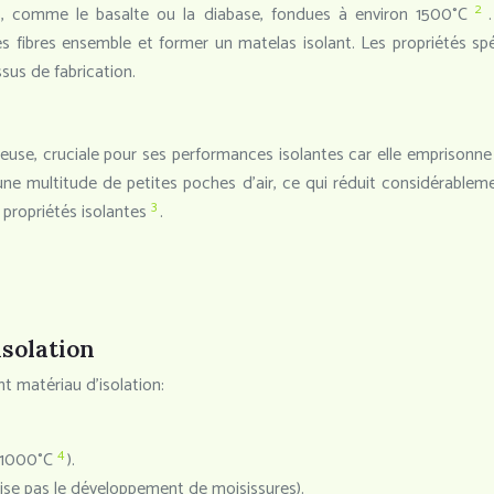
2
es, comme le basalte ou la diabase, fondues à environ 1500°C
les fibres ensemble et former un matelas isolant. Les propriétés s
sus de fabrication.
use, cruciale pour ses performances isolantes car elle emprisonne l’
 une multitude de petites poches d’air, ce qui réduit considérabl
3
s propriétés isolantes
.
isolation
nt matériau d’isolation:
4
à 1000°C
).
rise pas le développement de moisissures).